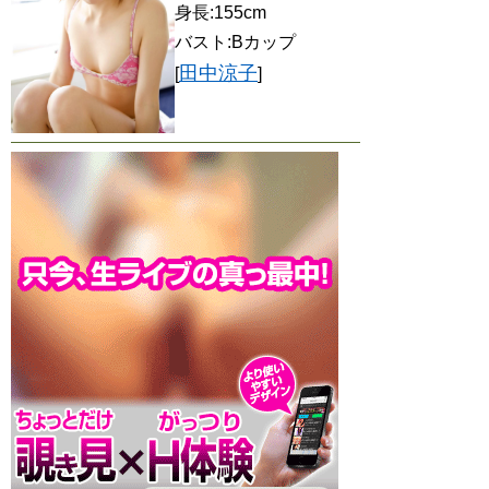
身長:155cm
バスト:Bカップ
田中涼子
[
]