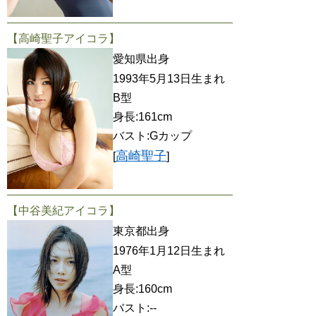
【高崎聖子アイコラ】
愛知県出身
1993年5月13日生まれ
B型
身長:161cm
バスト:Gカップ
高崎聖子
[
]
【中谷美紀アイコラ】
東京都出身
1976年1月12日生まれ
A型
身長:160cm
バスト:--