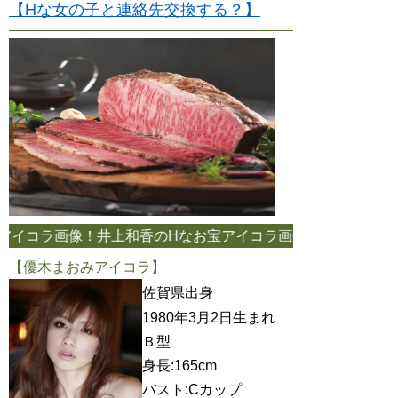
【Hな女の子と連絡先交換する？】
像！井上和香のHなお宝アイコラ画像をお探しならコチラのサイトへ
【優木まおみアイコラ】
佐賀県出身
1980年3月2日生まれ
Ｂ型
身長:165cm
バスト:Cカップ