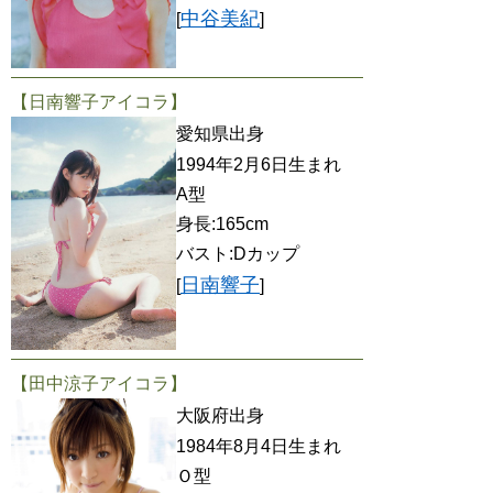
中谷美紀
[
]
【日南響子アイコラ】
愛知県出身
1994年2月6日生まれ
A型
身長:165cm
バスト:Dカップ
日南響子
[
]
【田中涼子アイコラ】
大阪府出身
1984年8月4日生まれ
Ｏ型