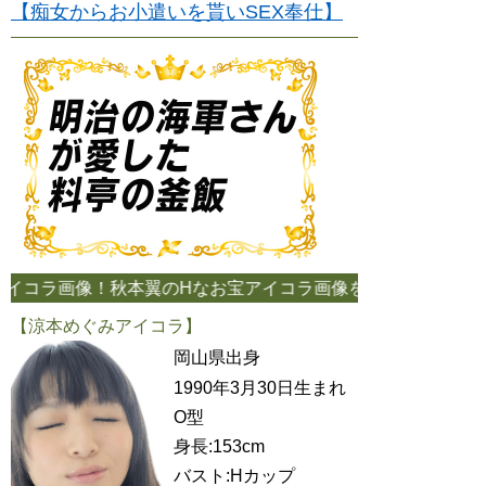
【痴女からお小遣いを貰いSEX奉仕】
像！秋本翼のHなお宝アイコラ画像をお探しならコチラのサイトへ！
【涼本めぐみアイコラ】
岡山県出身
1990年3月30日生まれ
O型
身長:153cm
バスト:Hカップ