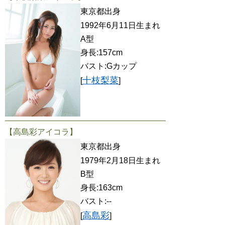
東京都出身
1992年6月11日生まれ
A型
身長:157cm
バスト:Gカップ
十枝梨菜
[
]
【高島彩アイコラ】
東京都出身
1979年2月18日生まれ
B型
身長:163cm
バスト:--
高島彩
[
]