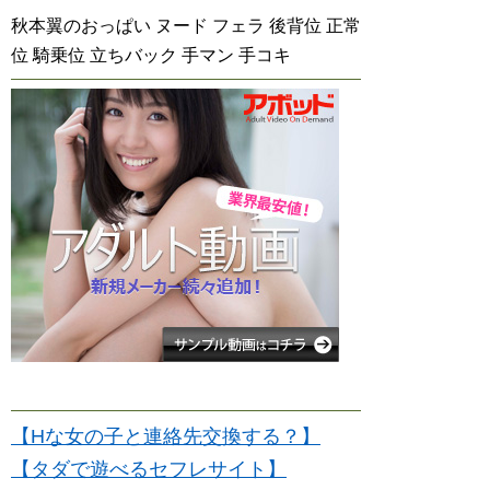
秋本翼のおっぱい ヌード フェラ 後背位 正常
位 騎乗位 立ちバック 手マン 手コキ
【Hな女の子と連絡先交換する？】
【タダで遊べるセフレサイト】