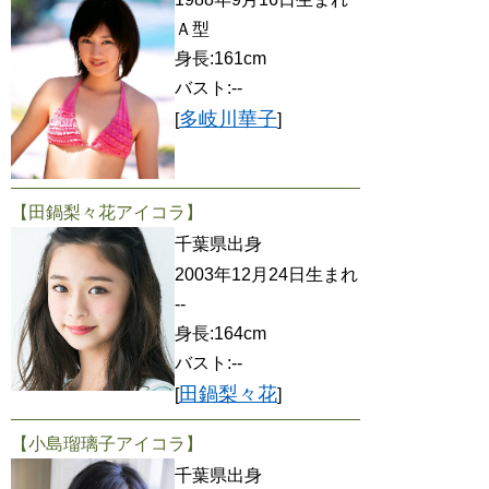
Ａ型
身長:161cm
バスト:--
多岐川華子
[
]
【田鍋梨々花アイコラ】
千葉県出身
2003年12月24日生まれ
--
身長:164cm
バスト:--
田鍋梨々花
[
]
【小島瑠璃子アイコラ】
千葉県出身