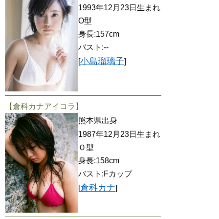
1993年12月23日生まれ
O型
身長:157cm
バスト:--
小島瑠璃子
[
]
【倉科カナアイコラ】
熊本県出身
1987年12月23日生まれ
Ｏ型
身長:158cm
バスト:Fカップ
倉科カナ
[
]