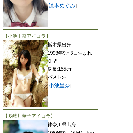
涼本めぐみ
[
]
【小池里奈アイコラ】
栃木県出身
1993年9月3日生まれ
Ｏ型
身長:155cm
バスト:--
小池里奈
[
]
【多岐川華子アイコラ】
神奈川県出身
1988年9月16日生まれ