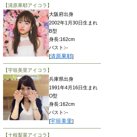
【清原果耶アイコラ】
大阪府出身
2002年1月30日生まれ
B型
身長:162cm
バスト:--
清原果耶
[
]
【宇垣美里アイコラ】
兵庫県出身
1991年4月16日生まれ
O型
身長:162cm
バスト:--
宇垣美里
[
]
【十枝梨菜アイコラ】